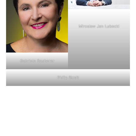
Miroslaw Jan Lubecki
Gabriele Sauberer
Philip Streit