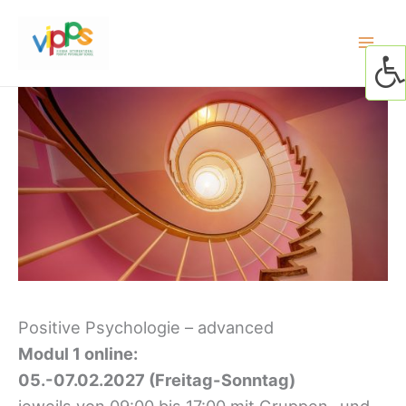
Skip
to
content
Positive Psychologie – advanced
Modul 1 online:
05.-07.02.2027 (
Freitag-Sonntag)
jeweils von 09:00 bis 17:00 mit Gruppen- und